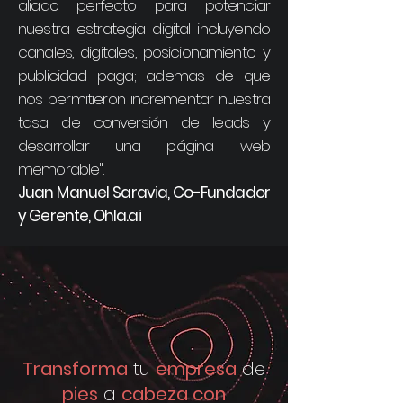
aliado perfecto para potenciar
nuestra estrategia digital incluyendo
canales, digitales, posicionamiento y
publicidad paga; ademas de que
nos permitieron incrementar nuestra
tasa de conversión de leads y
desarrollar una página web
memorable".
Juan Manuel Saravia, Co-Fundador
y Gerente, Ohla.ai
Transforma
tu
empresa
de
pies
a
cabeza con