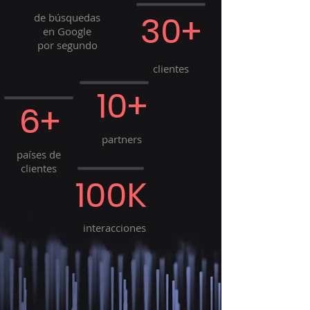
30+
de búsquedas
en Google
por segundo
clientes
10+
6+
partners
países de
clientes
100K
interacciones