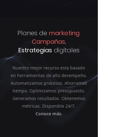
Planes de
marketing
.
Campañas
,
Estrategias
digitales
Nuestro mejor recurso esta basado
en herramientas de alto desempeño.
Automatizamos procesos. Ahorramos
tiempo. Optimizamos presupuesto.
Generamos resultados. Obtenemos
métricas. Disponible 24/7.
Conoce más.